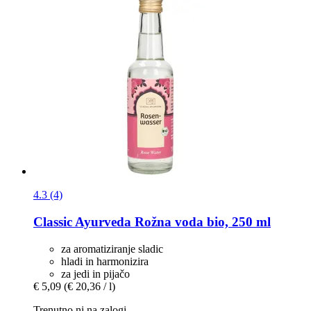
4.3 (4)
Classic Ayurveda
Rožna voda bio, 250 ml
za aromatiziranje sladic
hladi in harmonizira
za jedi in pijačo
€ 5,09
(€ 20,36 / l)
Trenutno ni na zalogi