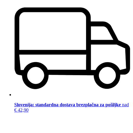
Slovenija: standardna dostava brezplačna za pošiljke
nad
€ 42,90