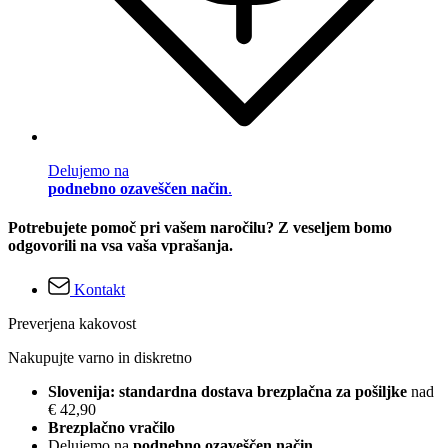
Delujemo na
podnebno ozaveščen način
.
Potrebujete pomoč pri vašem naročilu? Z veseljem bomo
odgovorili na vsa vaša vprašanja.
Kontakt
Preverjena kakovost
Nakupujte varno in diskretno
Slovenija: standardna dostava brezplačna za pošiljke
nad
€ 42,90
Brezplačno vračilo
Delujemo na
podnebno ozaveščen način
.