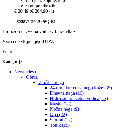
narejeno z ljubeznijo
vonj po citrusih
€ 20,49
(€ 204,90 / l)
Dostava do 26 avgust
Hidrosoli in cvetna vodica: 13 izdelkov
Vse cene vključujejo DDV.
Filter
Kategorije:
Nega telesa
Obraz
Vlažilna nega
24-urne kreme za nego kože (35)
Dnevna nega (16)
Hidrosoli in cvetna vodica (13)
Maske (28)
Nočna nega (9)
Olja (22)
Serumi (12)
Tonik (15)