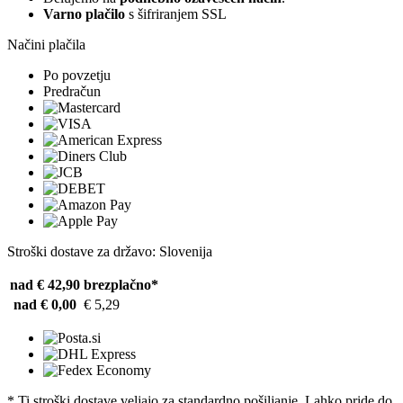
Varno plačilo
s šifriranjem SSL
Načini plačila
Po povzetju
Predračun
Stroški dostave za državo: Slovenija
nad € 42,90
brezplačno*
nad € 0,00
€ 5,29
* Ti stroški dostave veljajo za standardno pošiljanje. Lahko pride do