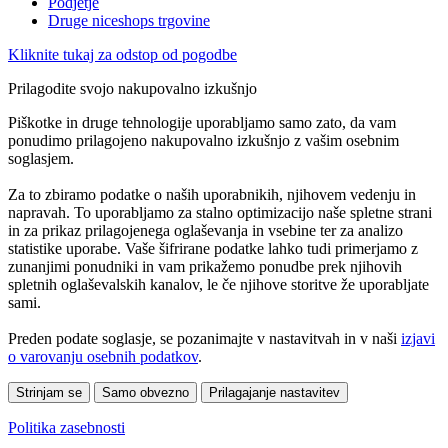
Podjetje
Druge niceshops trgovine
Kliknite tukaj za odstop od pogodbe
Prilagodite svojo nakupovalno izkušnjo
Piškotke in druge tehnologije uporabljamo samo zato, da vam
ponudimo prilagojeno nakupovalno izkušnjo z vašim osebnim
soglasjem.
Za to zbiramo podatke o naših uporabnikih, njihovem vedenju in
napravah. To uporabljamo za stalno optimizacijo naše spletne strani
in za prikaz prilagojenega oglaševanja in vsebine ter za analizo
statistike uporabe. Vaše šifrirane podatke lahko tudi primerjamo z
zunanjimi ponudniki in vam prikažemo ponudbe prek njihovih
spletnih oglaševalskih kanalov, le če njihove storitve že uporabljate
sami.
Preden podate soglasje, se pozanimajte v nastavitvah in v naši
izjavi
o varovanju osebnih podatkov
.
Strinjam se
Samo obvezno
Prilagajanje nastavitev
Politika zasebnosti