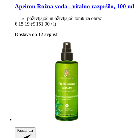
Apeiron
Rožna voda -​ vitalno razpršilo, 100 ml
poživljajoč in oživljajoč tonik za obraz
€ 15,19
(€ 151,90 / l)
Dostava do 12 avgust
Košarica