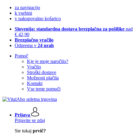
za navigacijo
k vsebini
v nakupovalno košarico
Slovenija: standardna dostava brezplačna za pošiljke
nad
€ 42,90
Brezplačno vračilo
Odprema v
24 urah
Pomoč
Kje je moje naročilo?
Vračilo
Stroški dostave
Možnosti plačila
Kontakt
Vse teme pomoči
Prijava
Prijavite se zdaj
Ste tukaj
prvič?