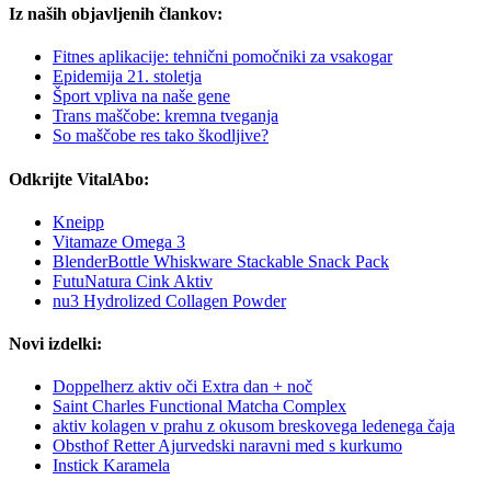
Iz naših objavljenih člankov:
Fitnes aplikacije: tehnični pomočniki za vsakogar
Epidemija 21. stoletja
Šport vpliva na naše gene
Trans maščobe: kremna tveganja
So maščobe res tako škodljive?
Odkrijte VitalAbo:
Kneipp
Vitamaze Omega 3
BlenderBottle Whiskware Stackable Snack Pack
FutuNatura Cink Aktiv
nu3 Hydrolized Collagen Powder
Novi izdelki:
Doppelherz aktiv oči Extra dan + noč
Saint Charles Functional Matcha Complex
aktiv kolagen v prahu z okusom breskovega ledenega čaja
Obsthof Retter Ajurvedski naravni med s kurkumo
Instick Karamela