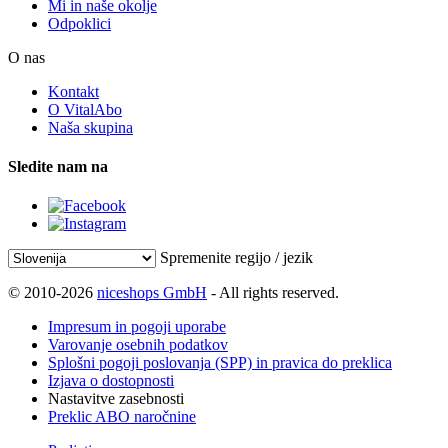
Mi in naše okolje
Odpoklici
O nas
Kontakt
O VitalAbo
Naša skupina
Sledite nam na
Spremenite regijo / jezik
© 2010-2026
niceshops GmbH
- All rights reserved.
Impresum in pogoji uporabe
Varovanje osebnih podatkov
Splošni pogoji poslovanja (SPP) in pravica do preklica
Izjava o dostopnosti
Nastavitve zasebnosti
Preklic ABO naročnine