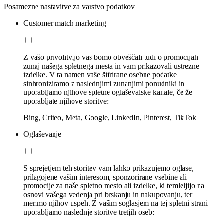
Posamezne nastavitve za varstvo podatkov
Customer match marketing
Z vašo privolitvijo vas bomo obveščali tudi o promocijah
zunaj našega spletnega mesta in vam prikazovali ustrezne
izdelke. V ta namen vaše šifrirane osebne podatke
sinhroniziramo z naslednjimi zunanjimi ponudniki in
uporabljamo njihove spletne oglaševalske kanale, če že
uporabljate njihove storitve:
Bing, Criteo, Meta, Google, LinkedIn, Pinterest, TikTok
Oglaševanje
S sprejetjem teh storitev vam lahko prikazujemo oglase,
prilagojene vašim interesom, sponzorirane vsebine ali
promocije za naše spletno mesto ali izdelke, ki temleljijo na
osnovi vašega vedenja pri brskanju in nakupovanju, ter
merimo njihov uspeh. Z vašim soglasjem na tej spletni strani
uporabljamo naslednje storitve tretjih oseb: