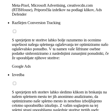
Meta-Pixel, Microsoft Advertising, creativecdn.com
(RTBHouse), Priporočila izdelkov na podlagi klikov, Ads
Defender
Razširjen Conversion Tracking
S sprejetjem te storitve lahko bolje razumemo in ocenimo
uspešnost našega spletnega oglaševanja ter optimiziramo našo
oglaševalsko ponudbo. V ta namen vaše šifrirane osebne
podatke sinhroniziramo z naslednjimi zunanjimi ponudniki, če
že uporabljate njihove storitve:
Google Ads
Izvedba
S sprejetjem teh storitev lahko sledimo klikom in brskanju na
našem spletnem mestu ter jih anonimno analiziramo, da
optimiziramo naše spletno mesto in nenehno izboljšujemo
celotno uporabniško izkušnjo. Z vašim soglasjem na tej
spletni strani uporabljamo naslednje storitve tretjih oseb: