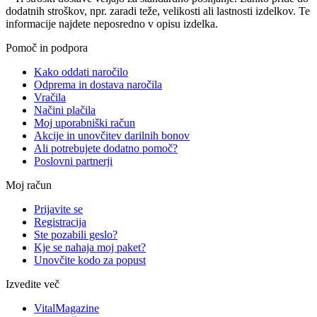
dodatnih stroškov, npr. zaradi teže, velikosti ali lastnosti izdelkov. Te
informacije najdete neposredno v opisu izdelka.
Pomoč in podpora
Kako oddati naročilo
Odprema in dostava naročila
Vračila
Načini plačila
Moj uporabniški račun
Akcije in unovčitev darilnih bonov
Ali potrebujete dodatno pomoč?
Poslovni partnerji
Moj račun
Prijavite se
Registracija
Ste pozabili geslo?
Kje se nahaja moj paket?
Unovčite kodo za popust
Izvedite več
VitalMagazine