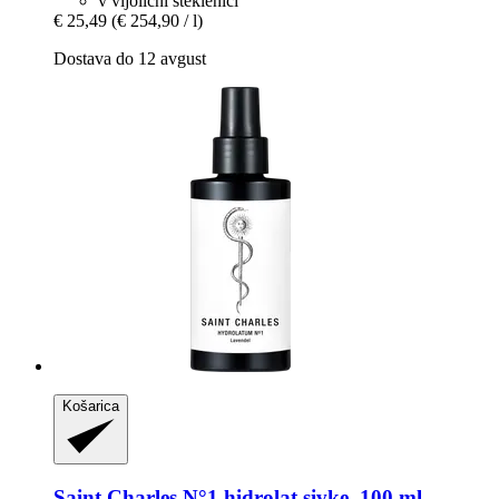
v vijolični steklenici
€ 25,49
(€ 254,90 / l)
Dostava do 12 avgust
Košarica
Saint Charles
N°1 hidrolat sivke, 100 ml