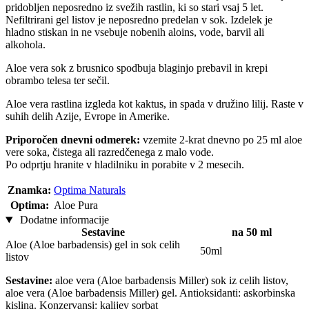
pridobljen neposredno iz svežih rastlin, ki so stari vsaj 5 let.
Nefiltrirani gel listov je neposredno predelan v sok. Izdelek je
hladno stiskan in ne vsebuje nobenih aloins, vode, barvil ali
alkohola.
Aloe vera sok z brusnico spodbuja blaginjo prebavil in krepi
obrambo telesa ter sečil.
Aloe vera rastlina izgleda kot kaktus, in spada v družino lilij. Raste v
suhih delih Azije, Evrope in Amerike.
Priporočen dnevni odmerek:
vzemite 2-krat dnevno po 25 ml aloe
vere soka, čistega ali razredčenega z malo vode.
Po odprtju hranite v hladilniku in porabite v 2 mesecih.
Znamka:
Optima Naturals
Optima:
Aloe Pura
Dodatne informacije
Sestavine
na 50 ml
Aloe (Aloe barbadensis) gel in sok celih
50ml
listov
Sestavine:
aloe vera (Aloe barbadensis Miller) sok iz celih listov,
aloe vera (Aloe barbadensis Miller) gel. Antioksidanti: askorbinska
kislina. Konzervansi: kalijev sorbat