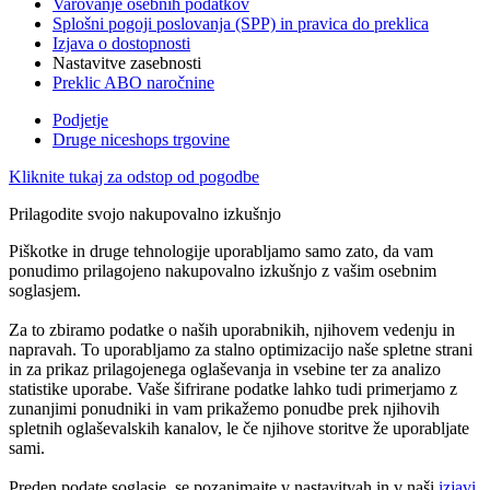
Varovanje osebnih podatkov
Splošni pogoji poslovanja (SPP) in pravica do preklica
Izjava o dostopnosti
Nastavitve zasebnosti
Preklic ABO naročnine
Podjetje
Druge niceshops trgovine
Kliknite tukaj za odstop od pogodbe
Prilagodite svojo nakupovalno izkušnjo
Piškotke in druge tehnologije uporabljamo samo zato, da vam
ponudimo prilagojeno nakupovalno izkušnjo z vašim osebnim
soglasjem.
Za to zbiramo podatke o naših uporabnikih, njihovem vedenju in
napravah. To uporabljamo za stalno optimizacijo naše spletne strani
in za prikaz prilagojenega oglaševanja in vsebine ter za analizo
statistike uporabe. Vaše šifrirane podatke lahko tudi primerjamo z
zunanjimi ponudniki in vam prikažemo ponudbe prek njihovih
spletnih oglaševalskih kanalov, le če njihove storitve že uporabljate
sami.
Preden podate soglasje, se pozanimajte v nastavitvah in v naši
izjavi