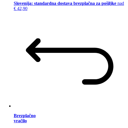
Slovenija: standardna dostava brezplačna za pošiljke
nad
€ 42,90
Brezplačno
vračilo