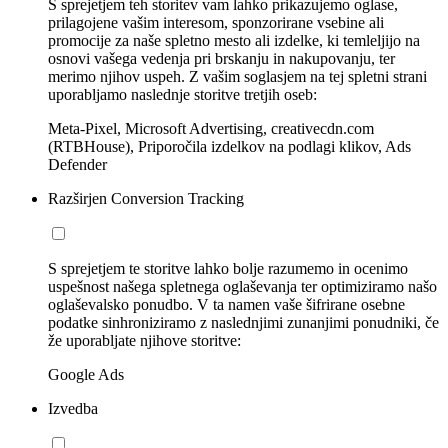
S sprejetjem teh storitev vam lahko prikazujemo oglase,
prilagojene vašim interesom, sponzorirane vsebine ali
promocije za naše spletno mesto ali izdelke, ki temleljijo na
osnovi vašega vedenja pri brskanju in nakupovanju, ter
merimo njihov uspeh. Z vašim soglasjem na tej spletni strani
uporabljamo naslednje storitve tretjih oseb:
Meta-Pixel, Microsoft Advertising, creativecdn.com
(RTBHouse), Priporočila izdelkov na podlagi klikov, Ads
Defender
Razširjen Conversion Tracking
S sprejetjem te storitve lahko bolje razumemo in ocenimo
uspešnost našega spletnega oglaševanja ter optimiziramo našo
oglaševalsko ponudbo. V ta namen vaše šifrirane osebne
podatke sinhroniziramo z naslednjimi zunanjimi ponudniki, če
že uporabljate njihove storitve:
Google Ads
Izvedba