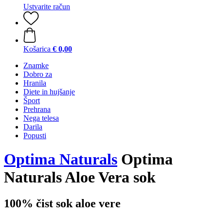
Ustvarite račun
Košarica
€ 0,00
Znamke
Dobro za
Hranila
Diete in hujšanje
Šport
Prehrana
Nega telesa
Darila
Popusti
Optima Naturals
Optima
Naturals Aloe Vera sok
100% čist sok aloe vere