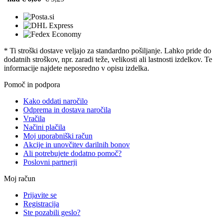
* Ti stroški dostave veljajo za standardno pošiljanje. Lahko pride do
dodatnih stroškov, npr. zaradi teže, velikosti ali lastnosti izdelkov. Te
informacije najdete neposredno v opisu izdelka.
Pomoč in podpora
Kako oddati naročilo
Odprema in dostava naročila
Vračila
Načini plačila
Moj uporabniški račun
Akcije in unovčitev darilnih bonov
Ali potrebujete dodatno pomoč?
Poslovni partnerji
Moj račun
Prijavite se
Registracija
Ste pozabili geslo?