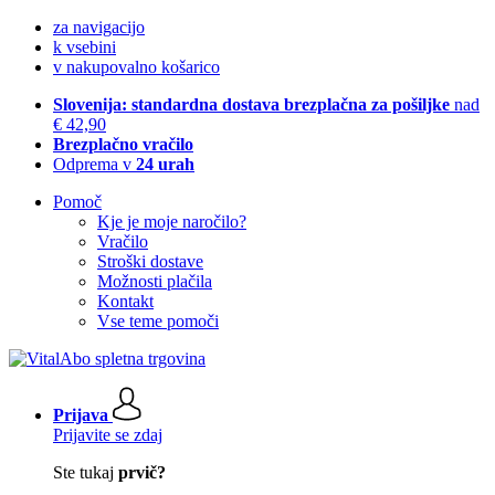
za navigacijo
k vsebini
v nakupovalno košarico
Slovenija: standardna dostava brezplačna za pošiljke
nad
€ 42,90
Brezplačno vračilo
Odprema v
24 urah
Pomoč
Kje je moje naročilo?
Vračilo
Stroški dostave
Možnosti plačila
Kontakt
Vse teme pomoči
Prijava
Prijavite se zdaj
Ste tukaj
prvič?