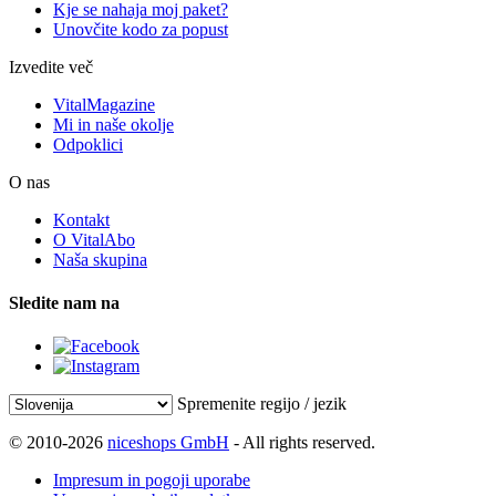
Kje se nahaja moj paket?
Unovčite kodo za popust
Izvedite več
VitalMagazine
Mi in naše okolje
Odpoklici
O nas
Kontakt
O VitalAbo
Naša skupina
Sledite nam na
Spremenite regijo / jezik
© 2010-2026
niceshops GmbH
- All rights reserved.
Impresum in pogoji uporabe