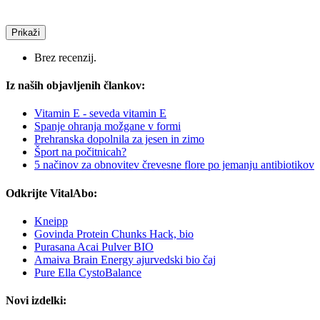
Prikaži
Brez recenzij.
Iz naših objavljenih člankov:
Vitamin E - seveda vitamin E
Spanje ohranja možgane v formi
Prehranska dopolnila za jesen in zimo
Šport na počitnicah?
5 načinov za obnovitev črevesne flore po jemanju antibiotikov
Odkrijte VitalAbo:
Kneipp
Govinda Protein Chunks Hack, bio
Purasana Acai Pulver BIO
Amaiva Brain Energy ajurvedski bio čaj
Pure Ella CystoBalance
Novi izdelki: