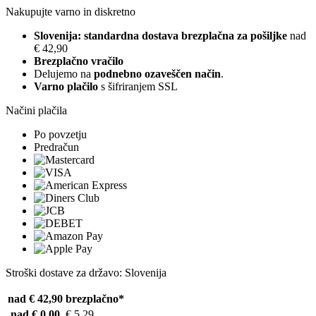
Nakupujte varno in diskretno
Slovenija: standardna dostava brezplačna za pošiljke
nad
€ 42,90
Brezplačno vračilo
Delujemo na
podnebno ozaveščen način
.
Varno plačilo
s šifriranjem SSL
Načini plačila
Po povzetju
Predračun
Stroški dostave za državo: Slovenija
nad € 42,90
brezplačno*
nad € 0,00
€ 5,29