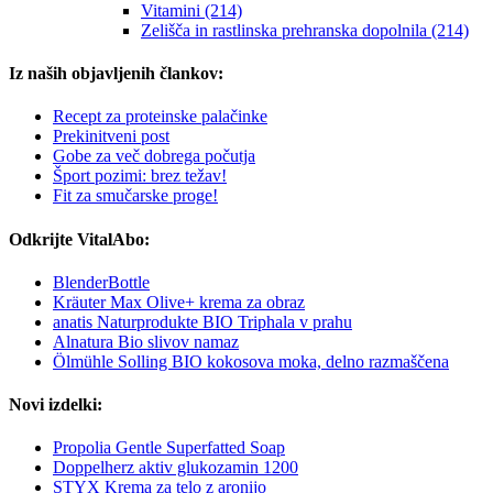
Vitamini (214)
Zelišča in rastlinska prehranska dopolnila (214)
Iz naših objavljenih člankov:
Recept za proteinske palačinke
Prekinitveni post
Gobe ​​za več dobrega počutja
Šport pozimi: brez težav!
Fit za smučarske proge!
Odkrijte VitalAbo:
BlenderBottle
Kräuter Max Olive+ krema za obraz
anatis Naturprodukte BIO Triphala v prahu
Alnatura Bio slivov namaz
Ölmühle Solling BIO kokosova moka, delno razmaščena
Novi izdelki:
Propolia Gentle Superfatted Soap
Doppelherz aktiv glukozamin 1200
STYX Krema za telo z aronijo