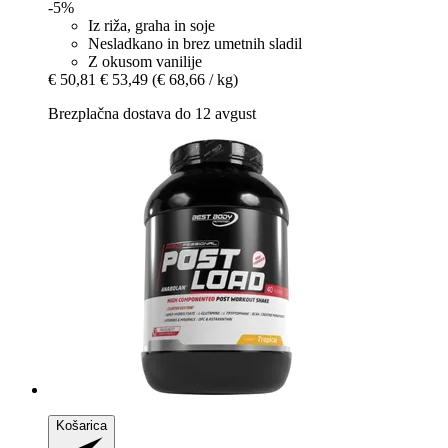
-5%
Iz riža, graha in soje
Nesladkano in brez umetnih sladil
Z okusom vanilije
€ 50,81
€ 53,49
(€ 68,66 / kg)
Brezplačna dostava do 12 avgust
Košarica