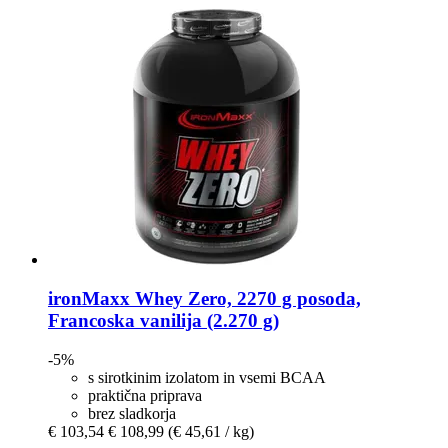
ironMaxx
Whey Zero, 2270 g posoda,
Francoska vanilija (2.270 g)
-5%
s sirotkinim izolatom in vsemi BCAA
praktična priprava
brez sladkorja
€ 103,54
€ 108,99
(€ 45,61 / kg)