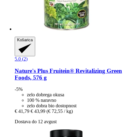
Košarica
5.0 (2)
Nature's Plus
Fruitein® Revitalizing Green
Foods, 576 g
-5%
zelo dobrega okusa
100 % naravno
zelo dobra bio dostopnost
€ 41,79
€ 43,99
(€ 72,55 / kg)
Dostava do 12 avgust