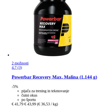
2 možnosti
4.7 (3)
Powerbar
Recovery Max, Malina (1.144 g)
-5%
pijača za trening in tekmovanje
čutni okus
po športu
€ 41,79
€ 43,99
(€ 36,53 / kg)