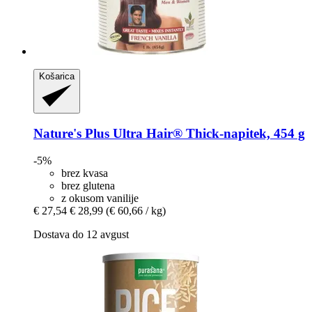
Košarica
Nature's Plus
Ultra Hair® Thick-​napitek, 454 g
-5%
brez kvasa
brez glutena
z okusom vanilije
€ 27,54
€ 28,99
(€ 60,66 / kg)
Dostava do 12 avgust