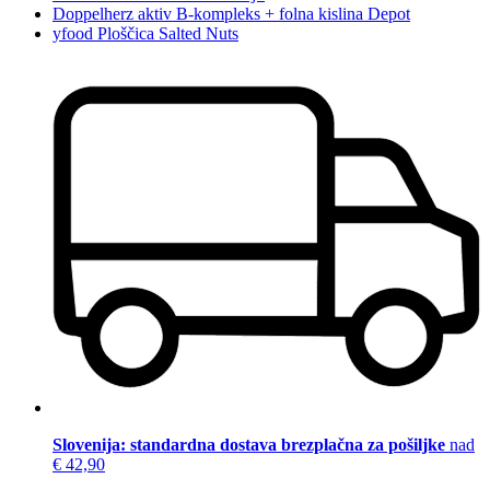
Doppelherz aktiv B-kompleks + folna kislina Depot
yfood Ploščica Salted Nuts
Slovenija: standardna dostava brezplačna za pošiljke
nad
€ 42,90