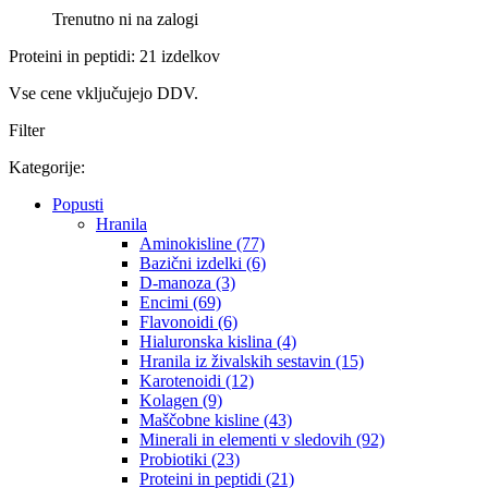
Trenutno ni na zalogi
Proteini in peptidi: 21 izdelkov
Vse cene vključujejo DDV.
Filter
Kategorije:
Popusti
Hranila
Aminokisline (77)
Bazični izdelki (6)
D-manoza (3)
Encimi (69)
Flavonoidi (6)
Hialuronska kislina (4)
Hranila iz živalskih sestavin (15)
Karotenoidi (12)
Kolagen (9)
Maščobne kisline (43)
Minerali in elementi v sledovih (92)
Probiotiki (23)
Proteini in peptidi (21)