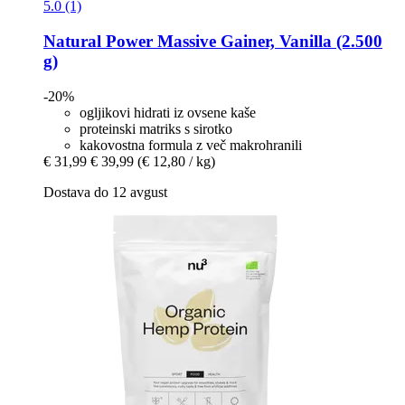
5.0 (1)
Natural Power
Massive Gainer, Vanilla (2.500
g)
-20%
ogljikovi hidrati iz ovsene kaše
proteinski matriks s sirotko
kakovostna formula z več makrohranili
€ 31,99
€ 39,99
(€ 12,80 / kg)
Dostava do 12 avgust