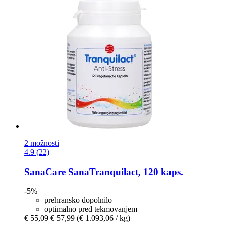
2 možnosti
4.9 (22)
SanaCare
SanaTranquilact, 120 kaps.
-5%
prehransko dopolnilo
optimalno pred tekmovanjem
€ 55,09
€ 57,99
(€ 1.093,06 / kg)