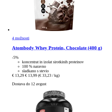
4 možnosti
Atombody
Whey Protein, Chocolate (400 g)
-5%
koncentrat in izolat sirotkinih proteinov
100 % naravno
sladkano s stevio
€ 13,29
€ 13,99
(€ 33,23 / kg)
Dostava do 12 avgust