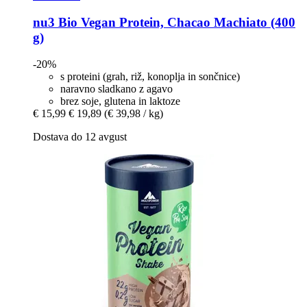
nu3
Bio Vegan Protein, Chacao Machiato (400
g)
-20%
s proteini (grah, riž, konoplja in sončnice)
naravno sladkano z agavo
brez soje, glutena in laktoze
€ 15,99
€ 19,89
(€ 39,98 / kg)
Dostava do 12 avgust