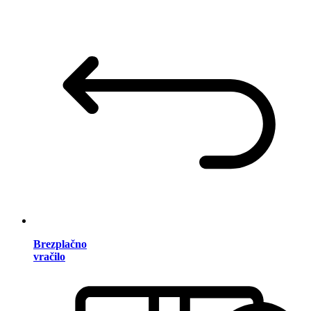
Brezplačno
vračilo