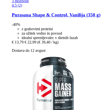
3 možnosti
4.5 (2)
Purasana
Shape & Control, Vanilija (350 g)
-40%
z grahovimi proteini
za užitek vedno in povsod
idealni spremljevalec v dietnih fazah
€ 13,79
€ 22,99
(€ 39,40 / kg)
Dostava do 12 avgust