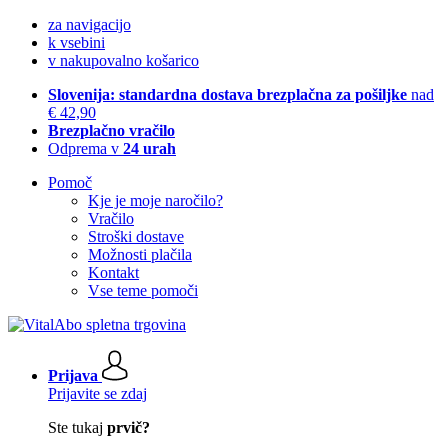
za navigacijo
k vsebini
v nakupovalno košarico
Slovenija: standardna dostava brezplačna za pošiljke
nad
€ 42,90
Brezplačno vračilo
Odprema v
24 urah
Pomoč
Kje je moje naročilo?
Vračilo
Stroški dostave
Možnosti plačila
Kontakt
Vse teme pomoči
Prijava
Prijavite se zdaj
Ste tukaj
prvič?