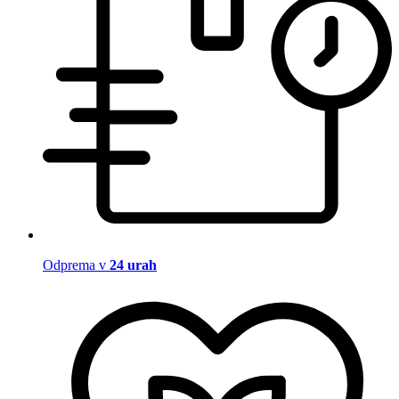
Odprema v
24 urah