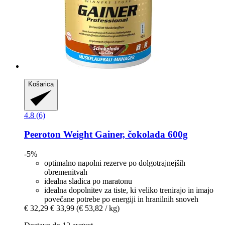
Košarica
4.8 (6)
Peeroton
Weight Gainer, čokolada 600g
-5%
optimalno napolni rezerve po dolgotrajnejših
obremenitvah
idealna sladica po maratonu
idealna dopolnitev za tiste, ki veliko trenirajo in imajo
povečane potrebe po energiji in hranilnih snoveh
€ 32,29
€ 33,99
(€ 53,82 / kg)