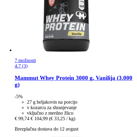
7 možnosti
4.7 (3)
Mammut
Whey Protein 3000 g, Vanilija (3.000
g)
-5%
27 g beljakovin na porcijo
v kozarcu za shranjevanje
vključno z merilno žlico
€ 99,74
€ 104,99
(€ 33,25 / kg)
Brezplačna dostava do 12 avgust