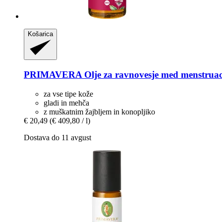
Košarica
PRIMAVERA
Olje za ravnovesje med menstruac
za vse tipe kože
gladi in mehča
z muškatnim žajbljem in konopljiko
€ 20,49
(€ 409,80 / l)
Dostava do 11 avgust