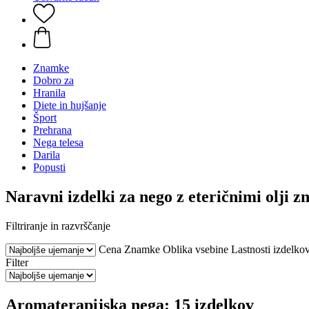
Znamke
Dobro za
Hranila
Diete in hujšanje
Šport
Prehrana
Nega telesa
Darila
Popusti
Naravni izdelki za nego z eteričnimi ol
Filtriranje in razvrščanje
Cena
Znamke
Oblika vsebine
Lastnosti izdelko
Filter
Aromaterapijska nega: 15 izdelkov