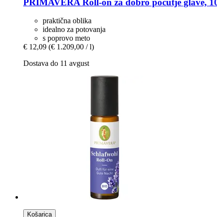
PRIMAVERA
Roll-​on za dobro počutje glave, 1
praktična oblika
idealno za potovanja
s poprovo meto
€ 12,09
(€ 1.209,00 / l)
Dostava do 11 avgust
Košarica