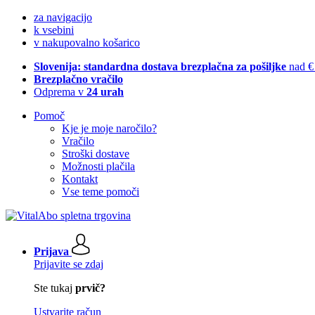
za navigacijo
k vsebini
v nakupovalno košarico
Slovenija: standardna dostava brezplačna za pošiljke
nad €
Brezplačno vračilo
Odprema v
24 urah
Pomoč
Kje je moje naročilo?
Vračilo
Stroški dostave
Možnosti plačila
Kontakt
Vse teme pomoči
Prijava
Prijavite se zdaj
Ste tukaj
prvič?
Ustvarite račun