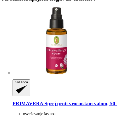
Košarica
PRIMAVERA
Sprej proti vročinskim valom, 50
osveževanje lastnosti