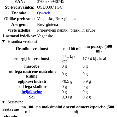
EAN:
3700735940745
Št.-Proizvajalca:
QSD0307TGC
Znamka:
Qwetch
Oblike prehrane:
Vegansko, Brez glutena
Alergeni:
Brez glutena
Vrste izdelka:
Pripravljeni napitki, praški in sirupi
Lastnosti izdelkov:
Vegansko
Hranilna vrednost
na porcijo (500
Hranilna vrednost
na 100 ml
ml)
4 / 1 kj /
energijska vrednost
17 / 4 kj / kcal
kcal
maščobe
0 g
0 g
od tega nasičene maščobne
0 g
0 g
kisline
ogljikovi hidrati
<0,5 g
0,9 g
od tega sladkor
0 g
0 g
beljakovine
0 g
0 g
Sol
0,04 g
0,2 g
Sestavine
na 100
na maksimalni dnevni odmerek/porcijo (500
Sestavine
ml
ml)
vitamin