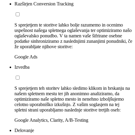
Razširjen Conversion Tracking
S sprejetjem te storitve lahko bolje razumemo in ocenimo
uspešnost našega spletnega oglaševanja ter optimiziramo našo
oglaševalsko ponudbo. V ta namen vaše šifrirane osebne
podatke sinhroniziramo z naslednjimi zunanjimi ponudniki, če
že uporabljate njihove storitve:
Google Ads
Izvedba
S sprejetjem teh storitev lahko sledimo klikom in brskanju na
našem spletnem mestu ter jih anonimno analiziramo, da
optimiziramo naše spletno mesto in nenehno izboljšujemo
celotno uporabniško izkušnjo. Z vašim soglasjem na tej
spletni strani uporabljamo naslednje storitve tretjih oseb:
Google Analytics, Clarity, A/B-Testing
Delovanje