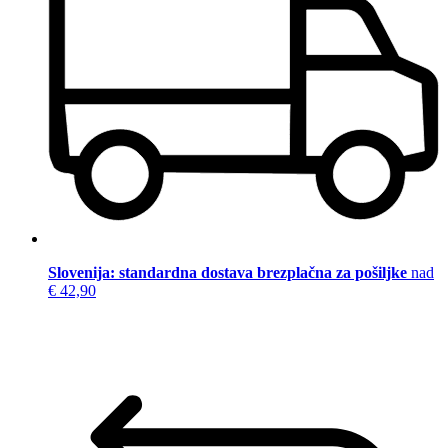
Slovenija: standardna dostava brezplačna za pošiljke
nad
€ 42,90