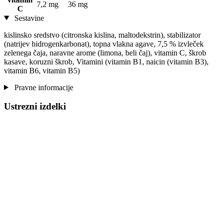
7,2 mg
36 mg
C
Sestavine
kislinsko sredstvo (citronska kislina, maltodekstrin), stabilizator
(natrijev hidrogenkarbonat), topna vlakna agave, 7,5 % izvleček
zelenega čaja, naravne arome (limona, beli čaj), vitamin C, škrob
kasave, koruzni škrob, Vitamini (vitamin B1, naicin (vitamin B3),
vitamin B6, vitamin B5)
Pravne informacije
Ustrezni izdelki