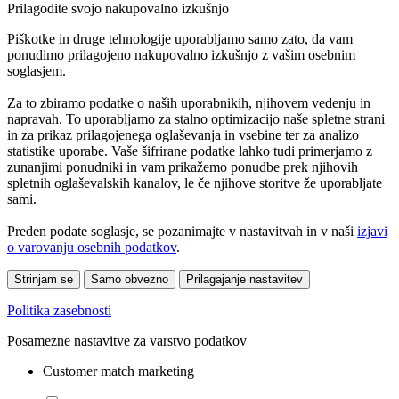
Prilagodite svojo nakupovalno izkušnjo
Piškotke in druge tehnologije uporabljamo samo zato, da vam
ponudimo prilagojeno nakupovalno izkušnjo z vašim osebnim
soglasjem.
Za to zbiramo podatke o naših uporabnikih, njihovem vedenju in
napravah. To uporabljamo za stalno optimizacijo naše spletne strani
in za prikaz prilagojenega oglaševanja in vsebine ter za analizo
statistike uporabe. Vaše šifrirane podatke lahko tudi primerjamo z
zunanjimi ponudniki in vam prikažemo ponudbe prek njihovih
spletnih oglaševalskih kanalov, le če njihove storitve že uporabljate
sami.
Preden podate soglasje, se pozanimajte v nastavitvah in v naši
izjavi
o varovanju osebnih podatkov
.
Strinjam se
Samo obvezno
Prilagajanje nastavitev
Politika zasebnosti
Posamezne nastavitve za varstvo podatkov
Customer match marketing