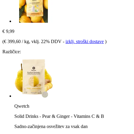
€ 9,99
(
€ 399,60 / kg
, vklj. 22% DDV
-
izklj. stroški dostave
)
Različice:
Qwetch
Solid Drinks - Pear & Ginger - Vitamins C & B
Sadno-začinjena osvežitev za vsak dan