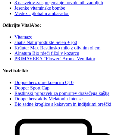
8 nasvetov za sprejemanje novoletnih zaobljub
Jesenke vitaminske bombe
Medex - globalni ambasador
Odkrijte VitalAbo:
Vitamaze
anatis Naturprodukte Selen + jod
Kräuter Max Rastlinsko milo z olivnim oljem
Alnatura Bio rdeči fižol v kozarcu
PRIMAVERA "Flower" Aroma Ventilator
Novi izdelki:
Doppelherz pure koencim Q10
Dopper Sport Cap
Rastlinski pripravek za pomiritev dražečega kašlja
Doppelherz aktiv Melatonin Intense
Bio sadne kroglice s kakavom in indijskimi oreščki