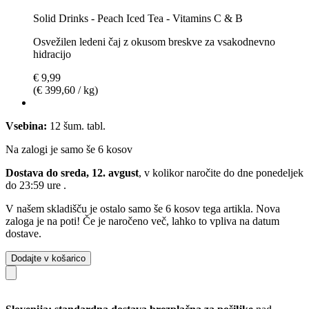
Solid Drinks - Peach Iced Tea - Vitamins C & B
Osvežilen ledeni čaj z okusom breskve za vsakodnevno
hidracijo
€ 9,99
(€ 399,60 / kg)
Vsebina:
12 šum. tabl.
Na zalogi je samo še 6 kosov
Dostava do sreda, 12. avgust
, v kolikor naročite do dne
ponedeljek
do 23:59 ure
.
V našem skladišču je ostalo samo še 6 kosov tega artikla. Nova
zaloga je na poti! Če je naročeno več, lahko to vpliva na datum
dostave.
Dodajte v košarico