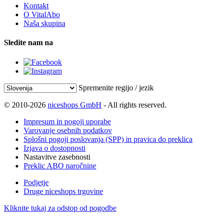
Kontakt
O VitalAbo
Naša skupina
Sledite nam na
Spremenite regijo / jezik
© 2010-2026
niceshops GmbH
- All rights reserved.
Impresum in pogoji uporabe
Varovanje osebnih podatkov
Splošni pogoji poslovanja (SPP) in pravica do preklica
Izjava o dostopnosti
Nastavitve zasebnosti
Preklic ABO naročnine
Podjetje
Druge niceshops trgovine
Kliknite tukaj za odstop od pogodbe