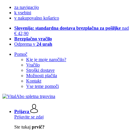
za navigacijo
k vsebini
v nakupovalno košarico
Slovenija: standardna dostava brezplačna za pošiljke
nad
€ 42,90
Brezplačno vračilo
Odprema v
24 urah
Pomoč
Kje je moje naročilo?
Vračilo
Stroški dostave
Možnosti plačila
Kontakt
Vse teme pomoči
Prijava
Prijavite se zdaj
Ste tukaj
prvič?