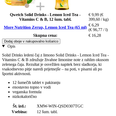
Qwetch Solid Drinks - Lemon Iced Tea -
€ 9,99
(€
Vitamins C & B, 12 šum. tabl.
399,60 / kg)
€ 6,29
More Nutrition Zerup, Lemon Iced Tea (65 ml)
(€ 96,77 / l)
Skupna cena:
€ 16,28
Dodaj oboje v nakupovalno košarico
Opis
Solid Drinks ledeni čaj z limono Solid Drinks - Lemon Iced Tea -
Vitamins C & B združuje živahne limonine note z rahlim okusom
zelenega čaja. Rezultat je osvežilen napitek brez sladkorja, ki
vsakodnevno pitje naredi prijetnejše – na poti, v pisarni ali po
športni aktivnosti.
12 šumečih tablet v pakiranju
enostavno topno v vodi
veganska formula
nizkokalorično
Št. izd.:
XMW-WIN-QSD0307TGC
Vsebina:
12 šum. tabl.