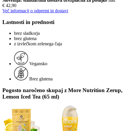
Slovenija: standardna dostava brezplačna za pošiljke
nad
€ 42,90
Več informacij o odpremi in dostavi
Lastnosti in prednosti
brez sladkorja
brez glutena
z izvlečkom zelenega čaja
Vegansko
Brez glutena
Pogosto naročeno skupaj z More Nutrition Zerup,
Lemon Iced Tea (65 ml)