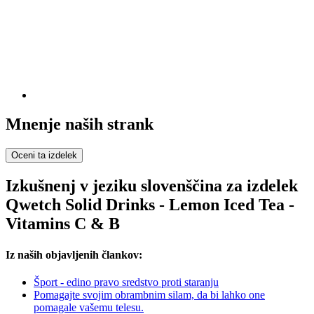
Mnenje naših strank
Oceni ta izdelek
Izkušnenj v jeziku slovenščina za izdelek
Qwetch Solid Drinks - Lemon Iced Tea -
Vitamins C & B
Iz naših objavljenih člankov:
Šport - edino pravo sredstvo proti staranju
Pomagajte svojim obrambnim silam, da bi lahko one
pomagale vašemu telesu.