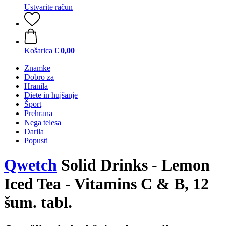
Ustvarite račun
Košarica
€ 0,00
Znamke
Dobro za
Hranila
Diete in hujšanje
Šport
Prehrana
Nega telesa
Darila
Popusti
Qwetch
Solid Drinks - Lemon
Iced Tea - Vitamins C & B, 12
šum. tabl.