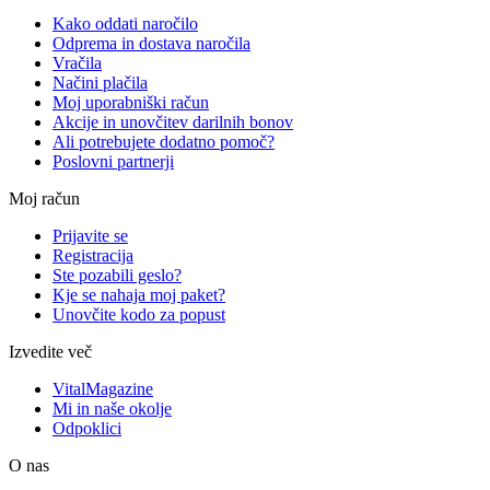
Kako oddati naročilo
Odprema in dostava naročila
Vračila
Načini plačila
Moj uporabniški račun
Akcije in unovčitev darilnih bonov
Ali potrebujete dodatno pomoč?
Poslovni partnerji
Moj račun
Prijavite se
Registracija
Ste pozabili geslo?
Kje se nahaja moj paket?
Unovčite kodo za popust
Izvedite več
VitalMagazine
Mi in naše okolje
Odpoklici
O nas