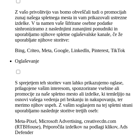
Z vašo privolitvijo vas bomo obveščali tudi o promocijah
zunaj našega spletnega mesta in vam prikazovali ustrezne
izdelke. V ta namen vaše šifrirane osebne podatke
sinhroniziramo z naslednjimi zunanjimi ponudniki in
uporabljamo njihove spletne oglaševalske kanale, če že
uporabljate njihove storitve:
Bing, Criteo, Meta, Google, LinkedIn, Pinterest, TikTok
Oglaševanje
S sprejetjem teh storitev vam lahko prikazujemo oglase,
prilagojene vašim interesom, sponzorirane vsebine ali
promocije za naše spletno mesto ali izdelke, ki temleljijo na
osnovi vašega vedenja pri brskanju in nakupovanju, ter
merimo njihov uspeh. Z vašim soglasjem na tej spletni strani
uporabljamo naslednje storitve tretjih oseb:
Meta-Pixel, Microsoft Advertising, creativecdn.com
(RTBHouse), Priporočila izdelkov na podlagi klikov, Ads
Defender