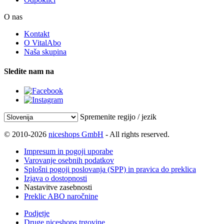
O nas
Kontakt
O VitalAbo
Naša skupina
Sledite nam na
Spremenite regijo / jezik
© 2010-2026
niceshops GmbH
- All rights reserved.
Impresum in pogoji uporabe
Varovanje osebnih podatkov
Splošni pogoji poslovanja (SPP) in pravica do preklica
Izjava o dostopnosti
Nastavitve zasebnosti
Preklic ABO naročnine
Podjetje
Druge niceshops trgovine