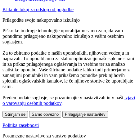
Kliknite tukaj za odstop od pogodbe
Prilagodite svojo nakupovalno izkušnjo
Piškotke in druge tehnologije uporabljamo samo zato, da vam
ponudimo prilagojeno nakupovalno izkušnjo z vašim osebnim
soglasjem.
Za to zbiramo podatke o naših uporabnikih, njihovem vedenju in
napravah. To uporabljamo za stalno optimizacijo naše spletne strani
in za prikaz prilagojenega oglaševanja in vsebine ter za analizo
statistike uporabe. Vaše šifrirane podatke lahko tudi primerjamo z
zunanjimi ponudniki in vam prikažemo ponudbe prek njihovih
spletnih oglaševalskih kanalov, le če njihove storitve že uporabljate
sami.
Preden podate soglasje, se pozanimajte v nastavitvah in v naši
izjavi
o varovanju osebnih podatkov
.
Strinjam se
Samo obvezno
Prilagajanje nastavitev
Politika zasebnosti
Posamezne nastavitve za varstvo podatkov