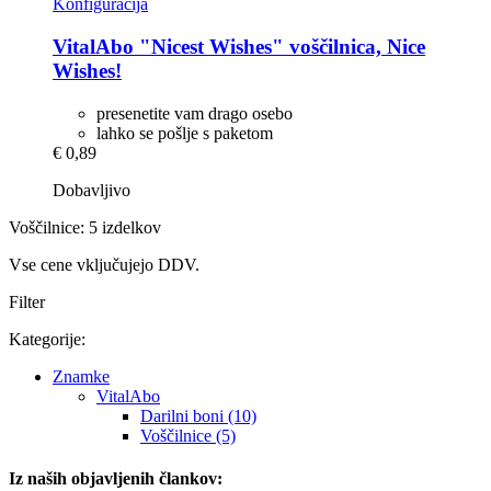
Konfiguracija
VitalAbo
"Nicest Wishes" voščilnica, Nice
Wishes!
presenetite vam drago osebo
lahko se pošlje s paketom
€ 0,89
Dobavljivo
Voščilnice: 5 izdelkov
Vse cene vključujejo DDV.
Filter
Kategorije:
Znamke
VitalAbo
Darilni boni (10)
Voščilnice (5)
Iz naših objavljenih člankov: