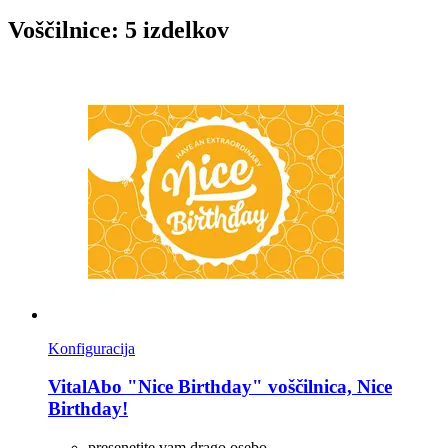
Voščilnice: 5 izdelkov
Konfiguracija
VitalAbo
"Nice Birthday" voščilnica, Nice
Birthday!
presenetite vam drago osebo