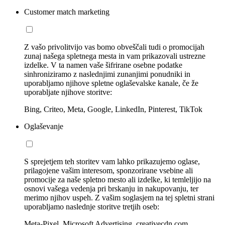
Customer match marketing
Z vašo privolitvijo vas bomo obveščali tudi o promocijah
zunaj našega spletnega mesta in vam prikazovali ustrezne
izdelke. V ta namen vaše šifrirane osebne podatke
sinhroniziramo z naslednjimi zunanjimi ponudniki in
uporabljamo njihove spletne oglaševalske kanale, če že
uporabljate njihove storitve:
Bing, Criteo, Meta, Google, LinkedIn, Pinterest, TikTok
Oglaševanje
S sprejetjem teh storitev vam lahko prikazujemo oglase,
prilagojene vašim interesom, sponzorirane vsebine ali
promocije za naše spletno mesto ali izdelke, ki temleljijo na
osnovi vašega vedenja pri brskanju in nakupovanju, ter
merimo njihov uspeh. Z vašim soglasjem na tej spletni strani
uporabljamo naslednje storitve tretjih oseb:
Meta-Pixel, Microsoft Advertising, creativecdn.com