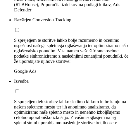
(RTBHouse), Priporočila izdelkov na podlagi klikov, Ads
Defender
Razširjen Conversion Tracking
S sprejetjem te storitve lahko bolje razumemo in ocenimo
uspešnost našega spletnega oglaševanja ter optimiziramo našo
oglaševalsko ponudbo. V ta namen vaše šifrirane osebne
podatke sinhroniziramo z naslednjimi zunanjimi ponudniki, če
že uporabljate njihove storitve:
Google Ads
Izvedba
S sprejetjem teh storitev lahko sledimo klikom in brskanju na
našem spletnem mestu ter jih anonimno analiziramo, da
optimiziramo naše spletno mesto in nenehno izboljšujemo
celotno uporabniško izkušnjo. Z vašim soglasjem na tej
spletni strani uporabljamo naslednje storitve tretjih oseb: