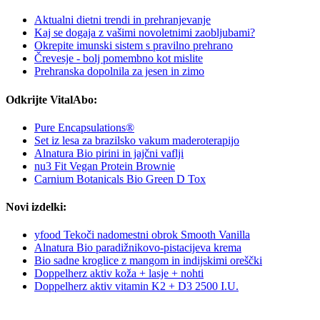
Aktualni dietni trendi in prehranjevanje
Kaj se dogaja z vašimi novoletnimi zaobljubami?
Okrepite imunski sistem s pravilno prehrano
Črevesje - bolj pomembno kot mislite
Prehranska dopolnila za jesen in zimo
Odkrijte VitalAbo:
Pure Encapsulations®
Set iz lesa za brazilsko vakum maderoterapijo
Alnatura Bio pirini in jajčni vaflji
nu3 Fit Vegan Protein Brownie
Carnium Botanicals Bio Green D Tox
Novi izdelki:
yfood Tekoči nadomestni obrok Smooth Vanilla
Alnatura Bio paradižnikovo-pistacijeva krema
Bio sadne kroglice z mangom in indijskimi oreščki
Doppelherz aktiv koža + lasje + nohti
Doppelherz aktiv vitamin K2 + D3 2500 I.U.