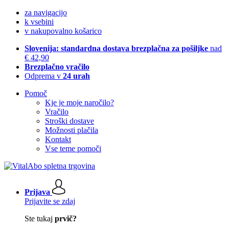
za navigacijo
k vsebini
v nakupovalno košarico
Slovenija: standardna dostava brezplačna za pošiljke
nad
€ 42,90
Brezplačno vračilo
Odprema v
24 urah
Pomoč
Kje je moje naročilo?
Vračilo
Stroški dostave
Možnosti plačila
Kontakt
Vse teme pomoči
Prijava
Prijavite se zdaj
Ste tukaj
prvič?