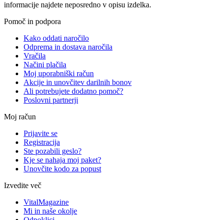
informacije najdete neposredno v opisu izdelka.
Pomoč in podpora
Kako oddati naročilo
Odprema in dostava naročila
Vračila
Načini plačila
Moj uporabniški račun
Akcije in unovčitev darilnih bonov
Ali potrebujete dodatno pomoč?
Poslovni partnerji
Moj račun
Prijavite se
Registracija
Ste pozabili geslo?
Kje se nahaja moj paket?
Unovčite kodo za popust
Izvedite več
VitalMagazine
Mi in naše okolje
Odpoklici