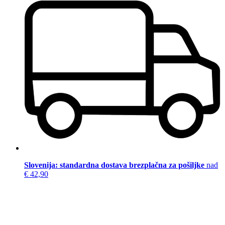
Slovenija: standardna dostava brezplačna za pošiljke
nad
€ 42,90