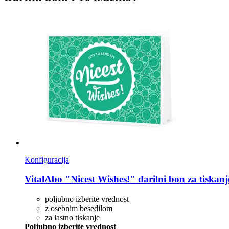
Konfiguracija
VitalAbo
"Nicest Wishes!" darilni bon za tiskanj
poljubno izberite vrednost
z osebnim besedilom
za lastno tiskanje
Poljubno izberite vrednost