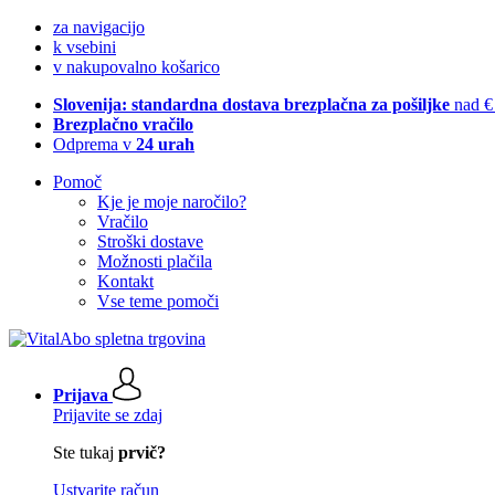
za navigacijo
k vsebini
v nakupovalno košarico
Slovenija: standardna dostava brezplačna za pošiljke
nad €
Brezplačno vračilo
Odprema v
24 urah
Pomoč
Kje je moje naročilo?
Vračilo
Stroški dostave
Možnosti plačila
Kontakt
Vse teme pomoči
Prijava
Prijavite se zdaj
Ste tukaj
prvič?
Ustvarite račun