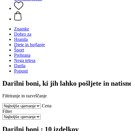
Znamke
Dobro za
Hranila
Diete in hujšanje
Šport
Prehrana
Nega telesa
Darila
Popusti
Darilni boni, ki jih lahko pošljete in natisn
Filtriranje in razvrščanje
Cena
Filter
Darilni boni : 10 izdelkov