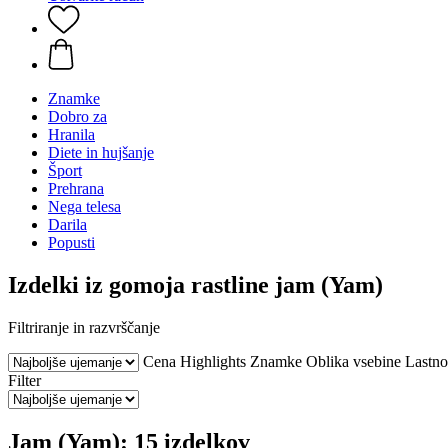
Znamke
Dobro za
Hranila
Diete in hujšanje
Šport
Prehrana
Nega telesa
Darila
Popusti
Izdelki iz gomoja rastline jam (Yam)
Filtriranje in razvrščanje
Cena
Highlights
Znamke
Oblika vsebine
Lastno
Filter
Jam (Yam): 15 izdelkov