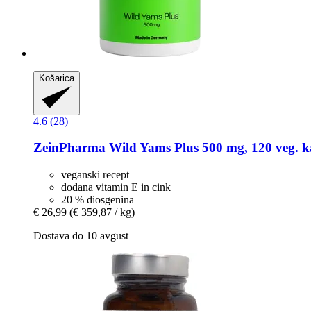
Košarica
4.6 (28)
ZeinPharma
Wild Yams Plus 500 mg, 120 veg. k
veganski recept
dodana vitamin E in cink
20 % diosgenina
€ 26,99
(€ 359,87 / kg)
Dostava do 10 avgust