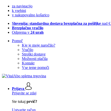
za navigacijo
k vsebini
v nakupovalno košarico
Slovenija: standardna dostava brezplačna za pošiljke
nad €
Brezplačno vračilo
Odprema v
24 urah
Pomoč
Kje je moje naročilo?
Vračilo
Stroški dostave
Možnosti plačila
Kontakt
Vse teme pomoči
Prijava
Prijavite se zdaj
Ste tukaj
prvič?
Ustvarite račun