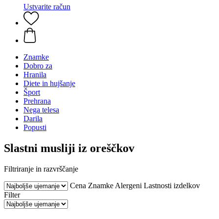
Ustvarite račun
Znamke
Dobro za
Hranila
Diete in hujšanje
Šport
Prehrana
Nega telesa
Darila
Popusti
Slastni musliji iz oreščkov
Filtriranje in razvrščanje
Cena
Znamke
Alergeni
Lastnosti izdelkov
Filter