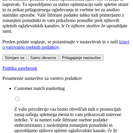
napravah. To uporabljamo za stalno optimizacijo naše spletne strani
in za prikaz prilagojenega oglaševanja in vsebine ter za analizo
statistike uporabe. Vaše šifrirane podatke lahko tudi primerjamo z
zunanjimi ponudniki in vam prikažemo ponudbe prek njihovih
spletnih oglaševalskih kanalov, le če njihove storitve že uporabljate
sami.
Preden podate soglasje, se pozanimajte v nastavitvah in v naši
izjavi
o varovanju osebnih podatkov
.
Strinjam se
Samo obvezno
Prilagajanje nastavitev
Politika zasebnosti
Posamezne nastavitve za varstvo podatkov
Customer match marketing
Z vašo privolitvijo vas bomo obveščali tudi o promocijah
zunaj našega spletnega mesta in vam prikazovali ustrezne
izdelke. V ta namen vaše šifrirane osebne podatke
sinhroniziramo z naslednjimi zunanjimi ponudniki in
uporabljamo njihove spletne oglaševalske kanale, če že