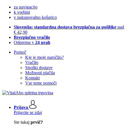
za navigacijo
k vsebini
v nakupovalno košarico
Slovenija: standardna dostava brezplačna za pošiljke
nad
€ 42,90
Brezplačno vračilo
Odprema v
24 urah
Pomoč
Kje je moje naročilo?
Vračilo
Stroški dostave
Možnosti plačila
Kontakt
Vse teme pomoči
Prijava
Prijavite se zdaj
Ste tukaj
prvič?