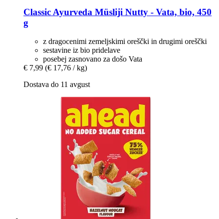
Classic Ayurveda
Müsliji Nutty -​ Vata, bio, 450
g
z dragocenimi zemeljskimi oreščki in drugimi oreščki
sestavine iz bio pridelave
posebej zasnovano za došo Vata
€ 7,99
(€ 17,76 / kg)
Dostava do 11 avgust