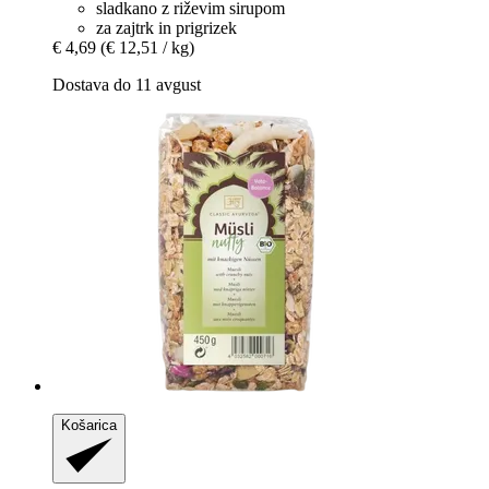
sladkano z riževim sirupom
za zajtrk in prigrizek
€ 4,69
(€ 12,51 / kg)
Dostava do 11 avgust
Košarica