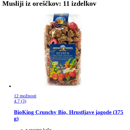
Musliji iz oreščkov: 11 izdelkov
12 možnosti
4.7 (3)
BioKing
Crunchy Bio, Hrustljave jagode (375
g)
z ovseno kašo