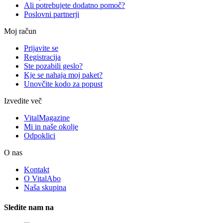
Ali potrebujete dodatno pomoč?
Poslovni partnerji
Moj račun
Prijavite se
Registracija
Ste pozabili geslo?
Kje se nahaja moj paket?
Unovčite kodo za popust
Izvedite več
VitalMagazine
Mi in naše okolje
Odpoklici
O nas
Kontakt
O VitalAbo
Naša skupina
Sledite nam na