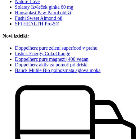
Nature Love
Solaray Izvleček ginka 60 mg
Hansaplast Paw Patrol obliži
Fushi Sweet Almond oil
SFI HEALTH Pro-5®
Novi izdelki:
Doppelherz pure zeleni superfood v prahu
Instick Energy Cola-Orange
Doppelherz pure magnezij 400 vegan
Doppelherz aktiv za pomoč pri driski
Bauck Mühle Bio polnozrnata ajdova moka