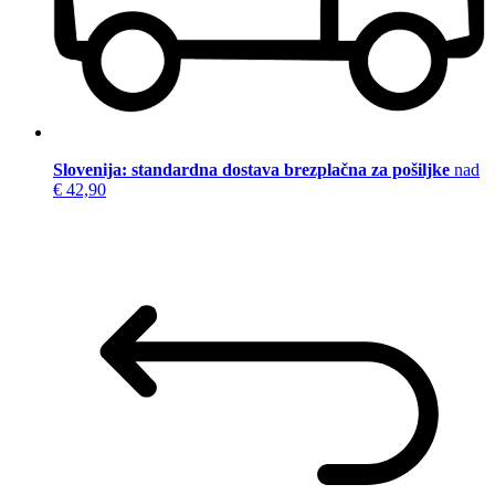
Slovenija: standardna dostava brezplačna za pošiljke
nad
€ 42,90