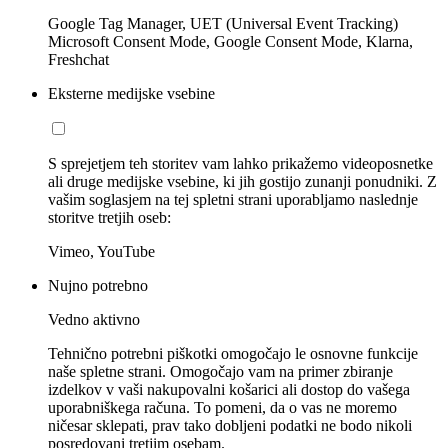
Google Tag Manager, UET (Universal Event Tracking)
Microsoft Consent Mode, Google Consent Mode, Klarna,
Freshchat
Eksterne medijske vsebine
S sprejetjem teh storitev vam lahko prikažemo videoposnetke
ali druge medijske vsebine, ki jih gostijo zunanji ponudniki. Z
vašim soglasjem na tej spletni strani uporabljamo naslednje
storitve tretjih oseb:
Vimeo, YouTube
Nujno potrebno
Vedno aktivno
Tehnično potrebni piškotki omogočajo le osnovne funkcije
naše spletne strani. Omogočajo vam na primer zbiranje
izdelkov v vaši nakupovalni košarici ali dostop do vašega
uporabniškega računa. To pomeni, da o vas ne moremo
ničesar sklepati, prav tako dobljeni podatki ne bodo nikoli
posredovani tretjim osebam.