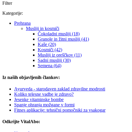
Filter
Kategorije:
Prehrana
Musliji in kosmiči
Čokoladni musliji (18)
Granole in žitni musliji (41)
Kaše (20)
Kosmiči (42)
Musliji iz oreščkov (11)
Sadni musliji (30)
Semena (64)
Iz naših objavljenih člankov:
Ayurveda - starodaven zaklad zdravilne modrosti
Koliko telesne vadbe je zdravo?
Jesenke vitaminske bombe
Spanje ohranja možgane v formi
Fitnes aplikacije: tehnični pomočniki za vsakogar
Odkrijte VitalAbo: