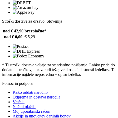
Stroški dostave za državo: Slovenija
nad € 42,90
brezplačno*
nad € 0,00
€ 5,29
* Ti stroški dostave veljajo za standardno pošiljanje. Lahko pride do
dodatnih stroškov, npr. zaradi teže, velikosti ali lastnosti izdelkov. Te
informacije najdete neposredno v opisu izdelka.
Pomoč in podpora
Kako oddati naročilo
Odprema in dostava naročila
Vračila
Načini plačila
Moj uporabniški račun
Akcije in unovčitev darilnih bonov