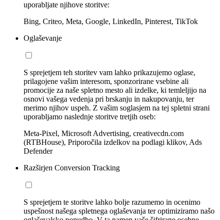
uporabljate njihove storitve:
Bing, Criteo, Meta, Google, LinkedIn, Pinterest, TikTok
Oglaševanje
S sprejetjem teh storitev vam lahko prikazujemo oglase,
prilagojene vašim interesom, sponzorirane vsebine ali
promocije za naše spletno mesto ali izdelke, ki temleljijo na
osnovi vašega vedenja pri brskanju in nakupovanju, ter
merimo njihov uspeh. Z vašim soglasjem na tej spletni strani
uporabljamo naslednje storitve tretjih oseb:
Meta-Pixel, Microsoft Advertising, creativecdn.com
(RTBHouse), Priporočila izdelkov na podlagi klikov, Ads
Defender
Razširjen Conversion Tracking
S sprejetjem te storitve lahko bolje razumemo in ocenimo
uspešnost našega spletnega oglaševanja ter optimiziramo našo
oglaševalsko ponudbo. V ta namen vaše šifrirane osebne