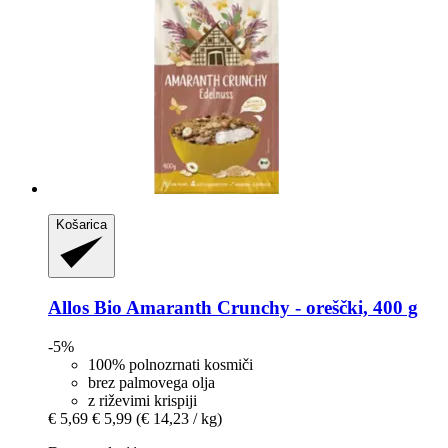
Košarica
Allos
Bio Amaranth Crunchy -​ oreščki, 400 g
-5%
100% polnozrnati kosmiči
brez palmovega olja
z riževimi krispiji
€ 5,69
€ 5,99
(€ 14,23 / kg)