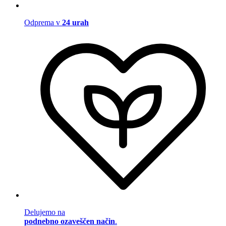
Odprema v
24 urah
Delujemo na
podnebno ozaveščen način
.