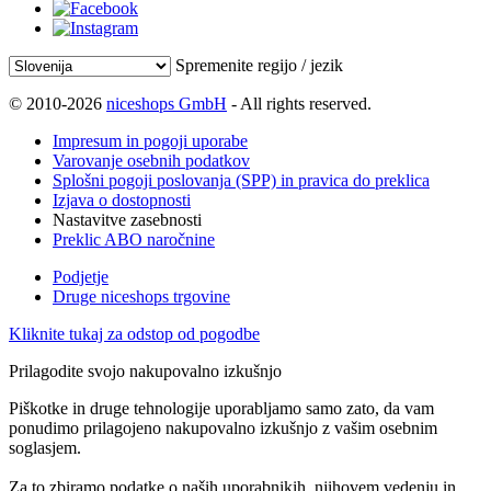
Spremenite regijo / jezik
© 2010-2026
niceshops GmbH
- All rights reserved.
Impresum in pogoji uporabe
Varovanje osebnih podatkov
Splošni pogoji poslovanja (SPP) in pravica do preklica
Izjava o dostopnosti
Nastavitve zasebnosti
Preklic ABO naročnine
Podjetje
Druge niceshops trgovine
Kliknite tukaj za odstop od pogodbe
Prilagodite svojo nakupovalno izkušnjo
Piškotke in druge tehnologije uporabljamo samo zato, da vam
ponudimo prilagojeno nakupovalno izkušnjo z vašim osebnim
soglasjem.
Za to zbiramo podatke o naših uporabnikih, njihovem vedenju in