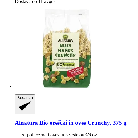
Dostava do 11 avgust
Košarica
Alnatura
Bio oreščki in oves Crunchy, 375 g
polnozrnati oves in 3 vrste oreščkov