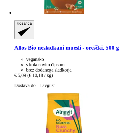
Košarica
Allos
Bio nesladkani muesli -​ oreščki, 500 g
vegansko
s kokosovim čipsom
brez dodanega sladkorja
€ 5,09
(€ 10,18 / kg)
Dostava do 11 avgust