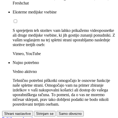
Freshchat
Eksterne medijske vsebine
S sprejetjem teh storitev vam lahko prikažemo videoposnetke
ali druge medijske vsebine, ki jih gostijo zunanji ponudniki. Z
vašim soglasjem na tej spletni strani uporabljamo naslednje
storitve tretjih oseb:
Vimeo, YouTube
Nujno potrebno
Vedno aktivno
Tehnično potrebni piškotki omogočajo le osnovne funkcije
naše spletne strani. Omogočajo vam na primer zbiranje
izdelkov v vaši nakupovalni košarici ali dostop do vašega
uporabniškega računa. To pomeni, da o vas ne moremo
ničesar sklepati, prav tako dobljeni podatki ne bodo nikoli
posredovani tretjim osebam.
Shrani nastavitve
Strinjam se
Samo obvezno