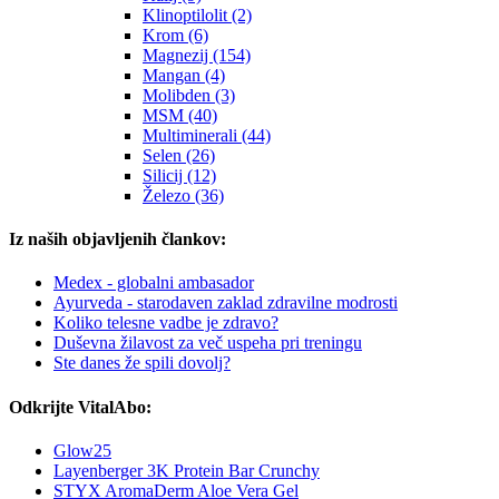
Klinoptilolit (2)
Krom (6)
Magnezij (154)
Mangan (4)
Molibden (3)
MSM (40)
Multiminerali (44)
Selen (26)
Silicij (12)
Železo (36)
Iz naših objavljenih člankov:
Medex - globalni ambasador
Ayurveda - starodaven zaklad zdravilne modrosti
Koliko telesne vadbe je zdravo?
Duševna žilavost za več uspeha pri treningu
Ste danes že spili dovolj?
Odkrijte VitalAbo:
Glow25
Layenberger 3K Protein Bar Crunchy
STYX AromaDerm Aloe Vera Gel