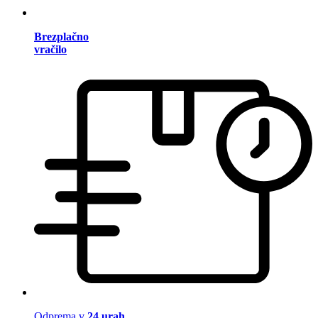
Brezplačno
vračilo
Odprema v
24 urah