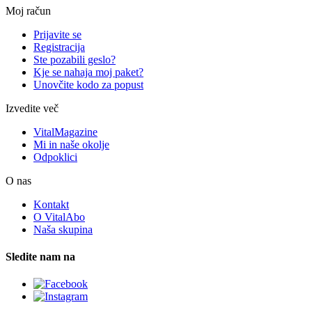
Moj račun
Prijavite se
Registracija
Ste pozabili geslo?
Kje se nahaja moj paket?
Unovčite kodo za popust
Izvedite več
VitalMagazine
Mi in naše okolje
Odpoklici
O nas
Kontakt
O VitalAbo
Naša skupina
Sledite nam na