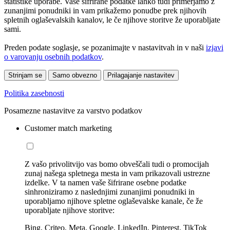
statistike uporabe. Vaše šifrirane podatke lahko tudi primerjamo z
zunanjimi ponudniki in vam prikažemo ponudbe prek njihovih
spletnih oglaševalskih kanalov, le če njihove storitve že uporabljate
sami.
Preden podate soglasje, se pozanimajte v nastavitvah in v naši
izjavi
o varovanju osebnih podatkov
.
Strinjam se
Samo obvezno
Prilagajanje nastavitev
Politika zasebnosti
Posamezne nastavitve za varstvo podatkov
Customer match marketing
Z vašo privolitvijo vas bomo obveščali tudi o promocijah
zunaj našega spletnega mesta in vam prikazovali ustrezne
izdelke. V ta namen vaše šifrirane osebne podatke
sinhroniziramo z naslednjimi zunanjimi ponudniki in
uporabljamo njihove spletne oglaševalske kanale, če že
uporabljate njihove storitve:
Bing, Criteo, Meta, Google, LinkedIn, Pinterest, TikTok