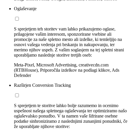
Oglaševanje
S sprejetjem teh storitev vam lahko prikazujemo oglase,
prilagojene vašim interesom, sponzorirane vsebine ali
promocije za naše spletno mesto ali izdelke, ki temleljijo na
osnovi vašega vedenja pri brskanju in nakupovanju, ter
merimo njihov uspeh. Z vašim soglasjem na tej spletni strani
uporabljamo naslednje storitve tretjih oseb:
Meta-Pixel, Microsoft Advertising, creativecdn.com
(RTBHouse), Priporočila izdelkov na podlagi klikov, Ads
Defender
Razširjen Conversion Tracking
S sprejetjem te storitve lahko bolje razumemo in ocenimo
uspešnost našega spletnega oglaševanja ter optimiziramo našo
oglaševalsko ponudbo. V ta namen vaše šifrirane osebne
podatke sinhroniziramo z naslednjimi zunanjimi ponudniki, če
že uporabljate njihove storitve: