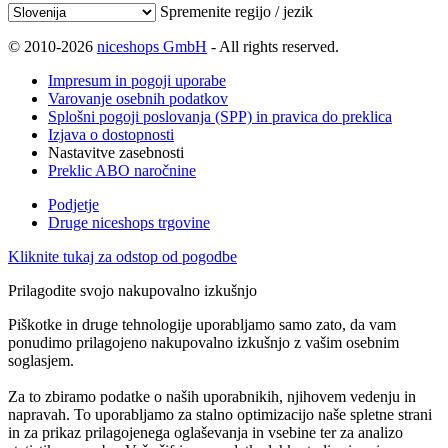
Spremenite regijo / jezik
© 2010-2026
niceshops GmbH
- All rights reserved.
Impresum in pogoji uporabe
Varovanje osebnih podatkov
Splošni pogoji poslovanja (SPP) in pravica do preklica
Izjava o dostopnosti
Nastavitve zasebnosti
Preklic ABO naročnine
Podjetje
Druge niceshops trgovine
Kliknite tukaj za odstop od pogodbe
Prilagodite svojo nakupovalno izkušnjo
Piškotke in druge tehnologije uporabljamo samo zato, da vam
ponudimo prilagojeno nakupovalno izkušnjo z vašim osebnim
soglasjem.
Za to zbiramo podatke o naših uporabnikih, njihovem vedenju in
napravah. To uporabljamo za stalno optimizacijo naše spletne strani
in za prikaz prilagojenega oglaševanja in vsebine ter za analizo