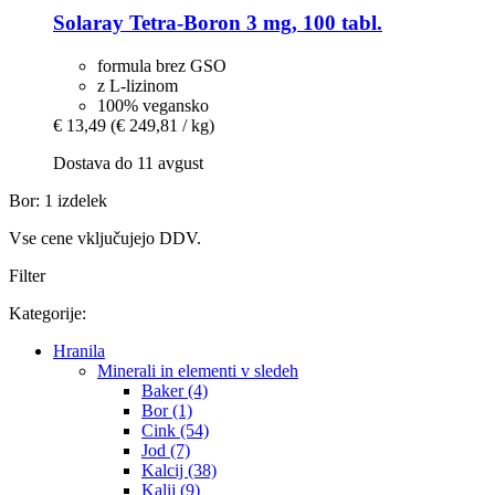
Solaray
Tetra-​Boron 3 mg, 100 tabl.
formula brez GSO
z L-lizinom
100% vegansko
€ 13,49
(€ 249,81 / kg)
Dostava do 11 avgust
Bor: 1 izdelek
Vse cene vključujejo DDV.
Filter
Kategorije:
Hranila
Minerali in elementi v sledeh
Baker (4)
Bor (1)
Cink (54)
Jod (7)
Kalcij (38)
Kalij (9)