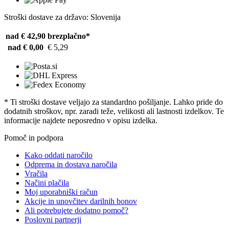
Stroški dostave za državo: Slovenija
nad € 42,90
brezplačno*
nad € 0,00
€ 5,29
* Ti stroški dostave veljajo za standardno pošiljanje. Lahko pride do
dodatnih stroškov, npr. zaradi teže, velikosti ali lastnosti izdelkov. Te
informacije najdete neposredno v opisu izdelka.
Pomoč in podpora
Kako oddati naročilo
Odprema in dostava naročila
Vračila
Načini plačila
Moj uporabniški račun
Akcije in unovčitev darilnih bonov
Ali potrebujete dodatno pomoč?
Poslovni partnerji