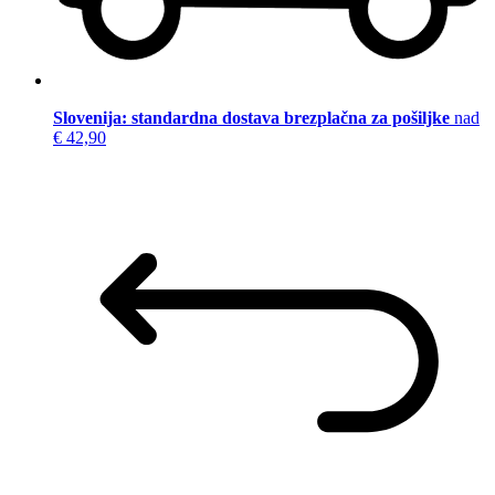
Slovenija: standardna dostava brezplačna za pošiljke
nad
€ 42,90