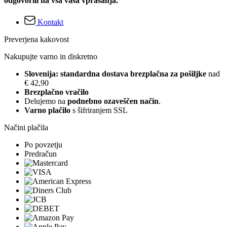
odgovorili na vsa vaša vprašanja.
Kontakt
Preverjena kakovost
Nakupujte varno in diskretno
Slovenija: standardna dostava brezplačna za pošiljke
nad
€ 42,90
Brezplačno vračilo
Delujemo na
podnebno ozaveščen način
.
Varno plačilo
s šifriranjem SSL
Načini plačila
Po povzetju
Predračun