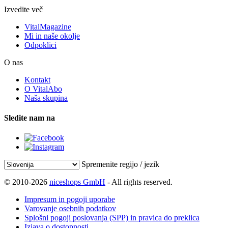
Izvedite več
VitalMagazine
Mi in naše okolje
Odpoklici
O nas
Kontakt
O VitalAbo
Naša skupina
Sledite nam na
Spremenite regijo / jezik
© 2010-2026
niceshops GmbH
- All rights reserved.
Impresum in pogoji uporabe
Varovanje osebnih podatkov
Splošni pogoji poslovanja (SPP) in pravica do preklica
Izjava o dostopnosti