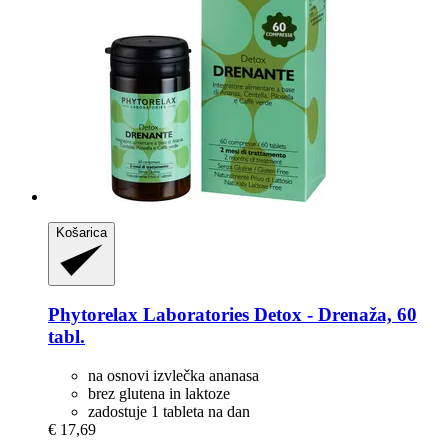
Košarica
Phytorelax Laboratories
Detox -​ Drenaža, 60
tabl.
na osnovi izvlečka ananasa
brez glutena in laktoze
zadostuje 1 tableta na dan
€ 17,69