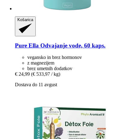
Košarica
Pure Ella
Odvajanje vode, 60 kaps.
vegansko in brez hormonov
z magnezijem
brez umetnih dodatkov
€ 24,99
(€ 533,97 / kg)
Dostava do 11 avgust