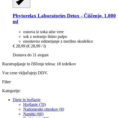
Phytorelax Laboratories
Detox -​ Čiščenje, 1.000
ml
osnova iz soka aloe vere
sok z notranjo listno pulpo
enostavno odmerjanje z merilno skodelico
€ 28,99
(€ 28,99 / l)
Dostava do 11 avgust
Razstrupljanje in čiščenje telesa: 18 izdelkov
Vse cene vključujejo DDV.
Filter
Kategorije:
Diete in hujšanje
Hujšanje (70)
Nadomestki obrokov (8)
Napitki (60)