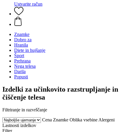
Ustvarite račun
Znamke
Dobro za
Hranila
Diete in hujšanje
Šport
Prehrana
Nega telesa
Darila
Popusti
Izdelki za učinkovito razstrupljanje in
čiščenje telesa
Filtriranje in razvrščanje
Cena
Znamke
Oblika vsebine
Alergeni
Lastnosti izdelkov
Filter