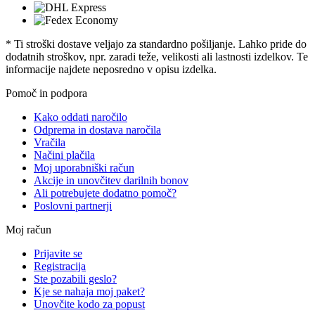
* Ti stroški dostave veljajo za standardno pošiljanje. Lahko pride do
dodatnih stroškov, npr. zaradi teže, velikosti ali lastnosti izdelkov. Te
informacije najdete neposredno v opisu izdelka.
Pomoč in podpora
Kako oddati naročilo
Odprema in dostava naročila
Vračila
Načini plačila
Moj uporabniški račun
Akcije in unovčitev darilnih bonov
Ali potrebujete dodatno pomoč?
Poslovni partnerji
Moj račun
Prijavite se
Registracija
Ste pozabili geslo?
Kje se nahaja moj paket?
Unovčite kodo za popust