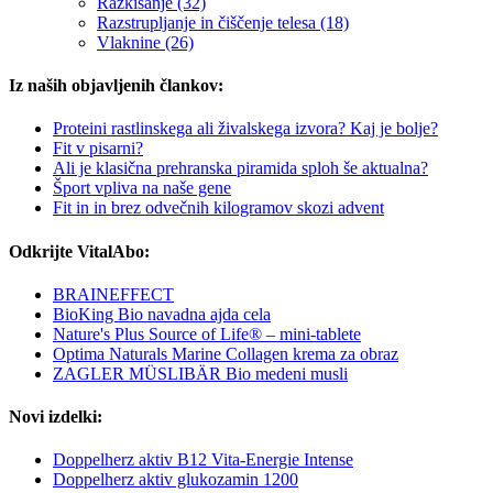
Razkisanje (32)
Razstrupljanje in čiščenje telesa (18)
Vlaknine (26)
Iz naših objavljenih člankov:
Proteini rastlinskega ali živalskega izvora? Kaj je bolje?
Fit v pisarni?
Ali je klasična prehranska piramida sploh še aktualna?
Šport vpliva na naše gene
Fit in in brez odvečnih kilogramov skozi advent
Odkrijte VitalAbo:
BRAINEFFECT
BioKing Bio navadna ajda cela
Nature's Plus Source of Life® – mini-tablete
Optima Naturals Marine Collagen krema za obraz
ZAGLER MÜSLIBÄR Bio medeni musli
Novi izdelki:
Doppelherz aktiv B12 Vita-Energie Intense
Doppelherz aktiv glukozamin 1200