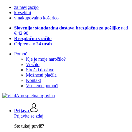
za navigacijo
k vsebini
v nakupovalno košarico
Slovenija: standardna dostava brezplačna za pošiljke
nad
€ 42,90
Brezplačno vračilo
Odprema v
24 urah
Pomoč
Kje je moje naročilo?
Vračilo
Stroški dostave
Možnosti plačila
Kontakt
Vse teme pomoči
Prijava
Prijavite se zdaj
Ste tukaj
prvič?