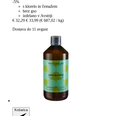
-5%
s klorelo in čemažem
brez gso
izdelano v Avstriji
€ 32,29
€ 33,99
(€ 687,02 / kg)
Dostava do 11 avgust
Košarica