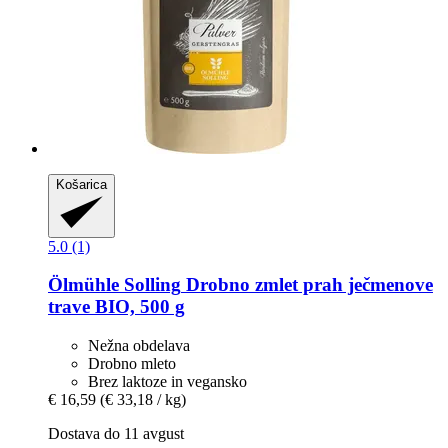
Košarica
5.0 (1)
Ölmühle Solling
Drobno zmlet prah ječmenove
trave BIO, 500 g
Nežna obdelava
Drobno mleto
Brez laktoze in vegansko
€ 16,59
(€ 33,18 / kg)
Dostava do 11 avgust