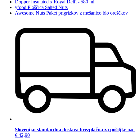
Dopper Insulated x Royal Delft - 580 ml
yfood Ploščica Salted Nuts
Awesome Nuts Paket prigrizkov z mešanico bio oreščkov
Slovenija: standardna dostava brezplačna za pošiljke
nad
€ 42,90