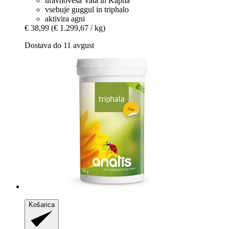
uravnoveša Vata in Kapha
vsebuje guggul in triphalo
aktivira agni
€ 38,99
(€ 1.299,67 / kg)
Dostava do 11 avgust
Košarica