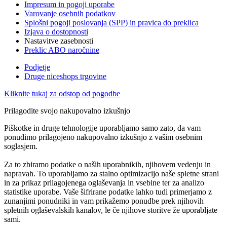
Impresum in pogoji uporabe
Varovanje osebnih podatkov
Splošni pogoji poslovanja (SPP) in pravica do preklica
Izjava o dostopnosti
Nastavitve zasebnosti
Preklic ABO naročnine
Podjetje
Druge niceshops trgovine
Kliknite tukaj za odstop od pogodbe
Prilagodite svojo nakupovalno izkušnjo
Piškotke in druge tehnologije uporabljamo samo zato, da vam
ponudimo prilagojeno nakupovalno izkušnjo z vašim osebnim
soglasjem.
Za to zbiramo podatke o naših uporabnikih, njihovem vedenju in
napravah. To uporabljamo za stalno optimizacijo naše spletne strani
in za prikaz prilagojenega oglaševanja in vsebine ter za analizo
statistike uporabe. Vaše šifrirane podatke lahko tudi primerjamo z
zunanjimi ponudniki in vam prikažemo ponudbe prek njihovih
spletnih oglaševalskih kanalov, le če njihove storitve že uporabljate
sami.