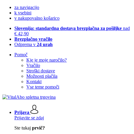
za navigacijo
k vsebini
v nakupovalno košarico
Slovenija: standardna dostava brezplačna za pošiljke
nad
€ 42,90
Brezplačno vračilo
Odprema v
24 urah
Pomoč
Kje je moje naročilo?
Vračilo
Stroški dostave
Možnosti plačila
Kontakt
Vse teme pomoči
Prijava
Prijavite se zdaj
Ste tukaj
prvič?