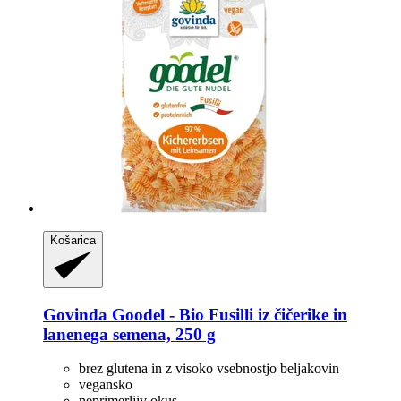
Košarica
Govinda
Goodel -​ Bio Fusilli iz čičerike in
lanenega semena, 250 g
brez glutena in z visoko vsebnostjo beljakovin
vegansko
neprimerljiv okus