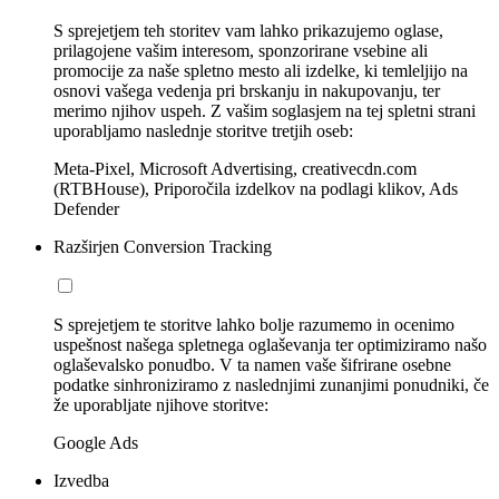
S sprejetjem teh storitev vam lahko prikazujemo oglase,
prilagojene vašim interesom, sponzorirane vsebine ali
promocije za naše spletno mesto ali izdelke, ki temleljijo na
osnovi vašega vedenja pri brskanju in nakupovanju, ter
merimo njihov uspeh. Z vašim soglasjem na tej spletni strani
uporabljamo naslednje storitve tretjih oseb:
Meta-Pixel, Microsoft Advertising, creativecdn.com
(RTBHouse), Priporočila izdelkov na podlagi klikov, Ads
Defender
Razširjen Conversion Tracking
S sprejetjem te storitve lahko bolje razumemo in ocenimo
uspešnost našega spletnega oglaševanja ter optimiziramo našo
oglaševalsko ponudbo. V ta namen vaše šifrirane osebne
podatke sinhroniziramo z naslednjimi zunanjimi ponudniki, če
že uporabljate njihove storitve:
Google Ads
Izvedba