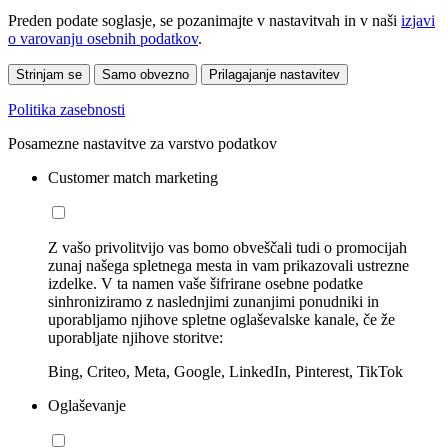
Preden podate soglasje, se pozanimajte v nastavitvah in v naši
izjavi
o varovanju osebnih podatkov
.
Strinjam se
Samo obvezno
Prilagajanje nastavitev
Politika zasebnosti
Posamezne nastavitve za varstvo podatkov
Customer match marketing
Z vašo privolitvijo vas bomo obveščali tudi o promocijah
zunaj našega spletnega mesta in vam prikazovali ustrezne
izdelke. V ta namen vaše šifrirane osebne podatke
sinhroniziramo z naslednjimi zunanjimi ponudniki in
uporabljamo njihove spletne oglaševalske kanale, če že
uporabljate njihove storitve:
Bing, Criteo, Meta, Google, LinkedIn, Pinterest, TikTok
Oglaševanje