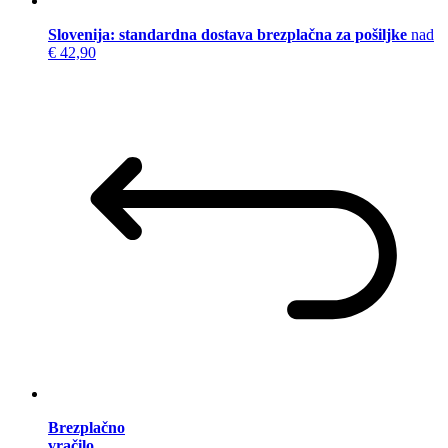
Slovenija: standardna dostava brezplačna za pošiljke
nad
€ 42,90
Brezplačno
vračilo