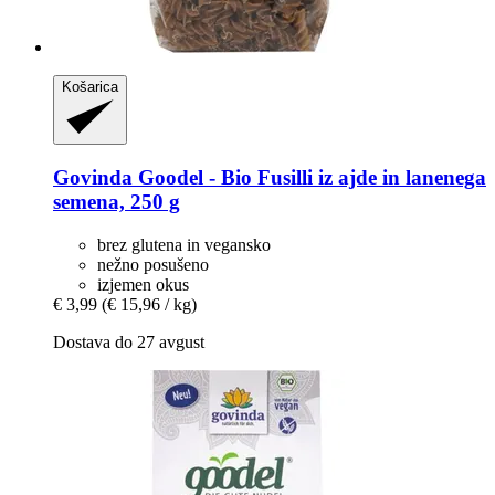
Košarica
Govinda
Goodel -​ Bio Fusilli iz ajde in lanenega
semena, 250 g
brez glutena in vegansko
nežno posušeno
izjemen okus
€ 3,99
(€ 15,96 / kg)
Dostava do 27 avgust