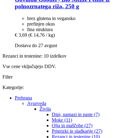
polnozrnatega riža, 250 g
brez glutena in vegansko
prefinjen okus
fina struktura
€ 3,69
(€ 14,76 / kg)
Dostava do 27 avgust
Rezanci in testenine: 10 izdelkov
Vse cene vključujejo DDV.
Filter
Kategorije:
Prehrana
Ayurveda
Živila
Dipi, namazi in paste (7)
Moke (11)
Olja in maščobe (27)
Prigrizki in sladkarije (27)
Rezanci in testenine (10)