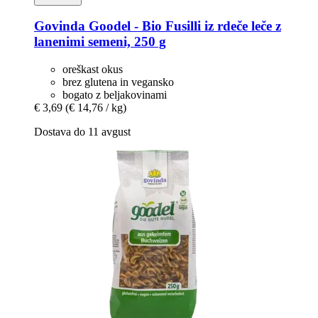
Govinda
Goodel -​ Bio Fusilli iz rdeče leče z
lanenimi semeni, 250 g
oreškast okus
brez glutena in vegansko
bogato z beljakovinami
€ 3,69
(€ 14,76 / kg)
Dostava do 11 avgust