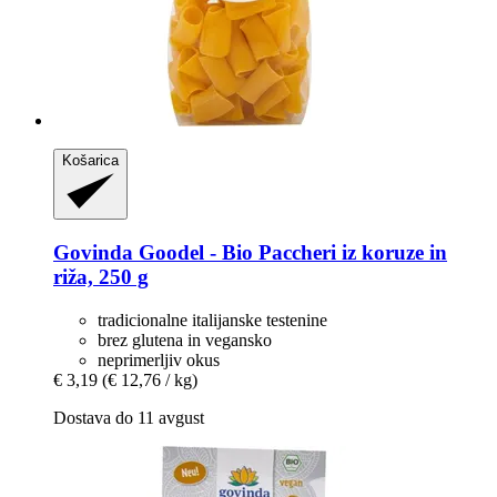
Košarica
Govinda
Goodel -​ Bio Paccheri iz koruze in
riža, 250 g
tradicionalne italijanske testenine
brez glutena in vegansko
neprimerljiv okus
€ 3,19
(€ 12,76 / kg)
Dostava do 11 avgust