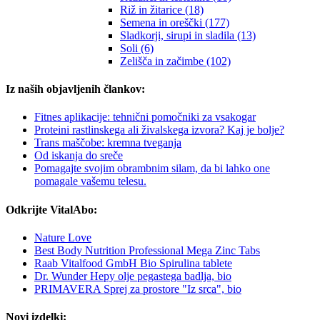
Riž in žitarice (18)
Semena in oreščki (177)
Sladkorji, sirupi in sladila (13)
Soli (6)
Zelišča in začimbe (102)
Iz naših objavljenih člankov:
Fitnes aplikacije: tehnični pomočniki za vsakogar
Proteini rastlinskega ali živalskega izvora? Kaj je bolje?
Trans maščobe: kremna tveganja
Od iskanja do sreče
Pomagajte svojim obrambnim silam, da bi lahko one
pomagale vašemu telesu.
Odkrijte VitalAbo:
Nature Love
Best Body Nutrition Professional Mega Zinc Tabs
Raab Vitalfood GmbH Bio Spirulina tablete
Dr. Wunder Hepy olje pegastega badlja, bio
PRIMAVERA Sprej za prostore "Iz srca", bio
Novi izdelki: