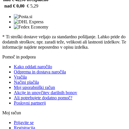
nad € 0,00
€ 5,29
* Ti stroški dostave veljajo za standardno pošiljanje. Lahko pride do
dodatnih stroškov, npr. zaradi teže, velikosti ali lastnosti izdelkov. Te
informacije najdete neposredno v opisu izdelka.
Pomoč in podpora
Kako oddati naročilo
Odprema in dostava naročila
Vračila
Načini plačila
Moj uporabniški račun
Akcije in unovčitev darilnih bonov
Ali potrebujete dodatno pomoč?
Poslovni partnerji
Moj račun
Prijavite se
Registracija