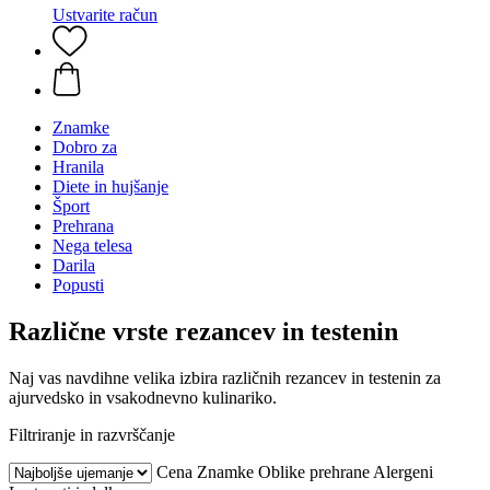
Ustvarite račun
Znamke
Dobro za
Hranila
Diete in hujšanje
Šport
Prehrana
Nega telesa
Darila
Popusti
Različne vrste rezancev in testenin
Naj vas navdihne velika izbira različnih rezancev in testenin za
ajurvedsko in vsakodnevno kulinariko.
Filtriranje in razvrščanje
Cena
Znamke
Oblike prehrane
Alergeni