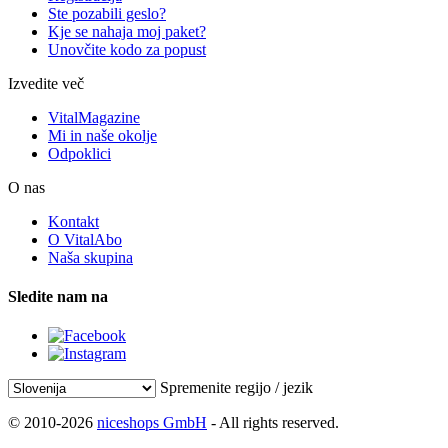
Ste pozabili geslo?
Kje se nahaja moj paket?
Unovčite kodo za popust
Izvedite več
VitalMagazine
Mi in naše okolje
Odpoklici
O nas
Kontakt
O VitalAbo
Naša skupina
Sledite nam na
Spremenite regijo / jezik
© 2010-2026
niceshops GmbH
- All rights reserved.